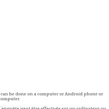
vey can be done on a computer or Android phone or
 computer.
 L'enquête peut être effectuée sur un ordinateur ou